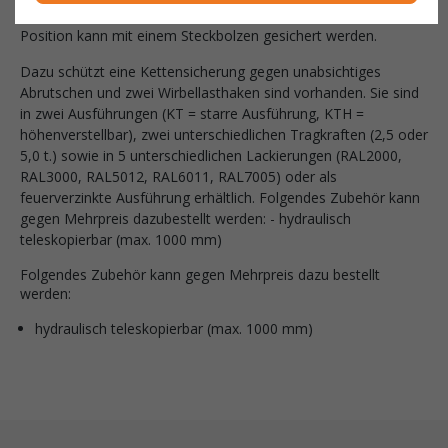
teleskopierbareren Teil, welches 8-fach ausziehbar ist und jede
Position kann mit einem Steckbolzen gesichert werden.
Dazu schützt eine Kettensicherung gegen unabsichtiges
Abrutschen und zwei Wirbellasthaken sind vorhanden. Sie sind
in zwei Ausführungen (KT = starre Ausführung, KTH =
höhenverstellbar), zwei unterschiedlichen Tragkraften (2,5 oder
5,0 t.) sowie in 5 unterschiedlichen Lackierungen (RAL2000,
RAL3000, RAL5012, RAL6011, RAL7005) oder als
feuerverzinkte Ausführung erhältlich. Folgendes Zubehör kann
gegen Mehrpreis dazubestellt werden: - hydraulisch
teleskopierbar (max. 1000 mm)
Folgendes Zubehör kann gegen Mehrpreis dazu bestellt
werden:
hydraulisch teleskopierbar (max. 1000 mm)