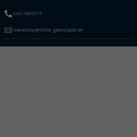
0421-5655077
onlineshop@richter-gabelstapler.de