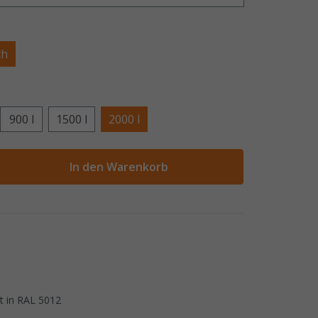
ch
900 l
1500 l
2000 l
ahl
In den Warenkorb
rt in RAL 5012