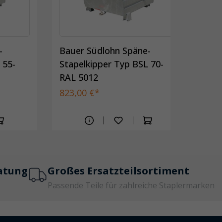
-
Bauer Südlohn Späne-
Bau
 55-
Stapelkipper Typ BSL 70-
Sta
RAL 5012
RAL
823,00 €*
1.5
atung
Großes Ersatzteilsortiment
Passende Teile für zahlreiche Staplermarken