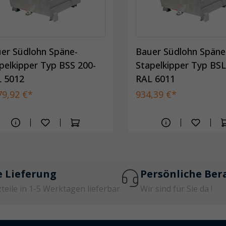
er Südlohn Späne-
Bauer Südlohn Späne
pelkipper Typ BSS 200-
Stapelkipper Typ BSL
 5012
RAL 6011
79,92 €*
934,39 €*
e Lieferung
Persönliche Ber
zteile in 1-5 Werktagen lieferbar
Wir sind für Sie da !