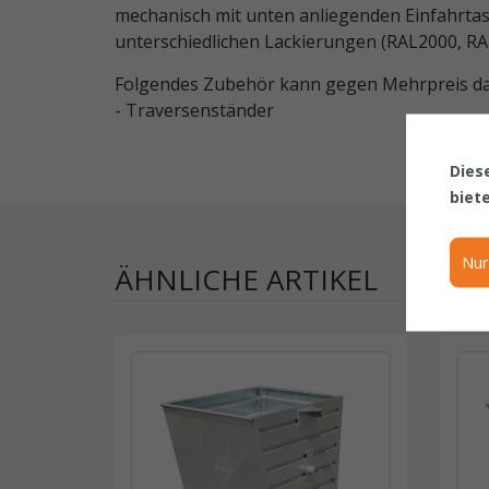
mechanisch mit unten anliegenden Einfahrtasc
unterschiedlichen Lackierungen (RAL2000, RA
Folgendes Zubehör kann gegen Mehrpreis daz
- Traversenständer
Dies
biet
Nur
ÄHNLICHE ARTIKEL