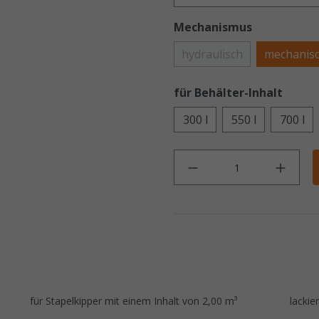
Mechanismus
hydraulisch
mechanis
für Behälter-Inhalt
300 l
550 l
700 l
Anz
für Stapelkipper mit einem Inhalt von 2,00 m³
lackie