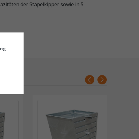
zitäten der Stapelkipper sowie in 5
ung