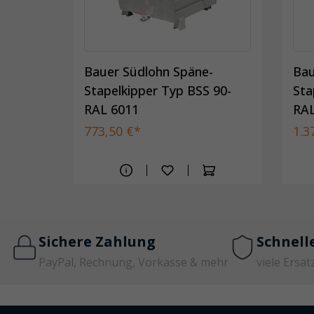
-
Bauer Südlohn Späne-
Bau
 150-
Stapelkipper Typ BSS 90-
Sta
RAL 6011
RAL
773,50 €*
1.3
Sichere Zahlung
Schnell
PayPal, Rechnung, Vorkasse & mehr
viele Ersat