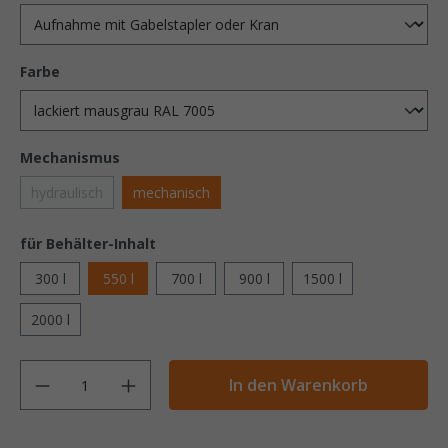
Farbe
Mechanismus
hydraulisch
mechanisch
für Behälter-Inhalt
300 l
550 l
700 l
900 l
1500 l
2000 l
Anzahl
In den Warenkorb