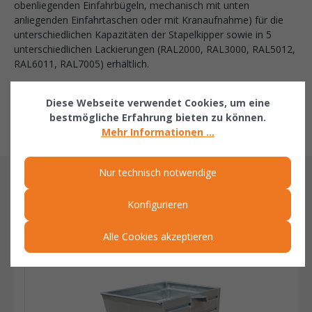
obenliegenden Einfahrbügeln, mechanisch mit unten
anliegenden Einfahrtaschen oder mit Kranaufnahme) für die
unterschiedlichen Kapazitäten der Stapelkipper sowie in 5
unterschiedlichen Lackierungen (RAL2000, RAL3000, RAL5012,
RAL6011, RAL7005) erhältlich.
Folgendes Zubehör kann gegen Mehrpreis dazu bestellt
Diese Webseite verwendet Cookies, um eine
werden:
bestmögliche Erfahrung bieten zu können.
- Traversenständer
Mehr Informationen ...
Nur technisch notwendige
ÄHNLICHE ARTIKEL
Konfigurieren
Related products
Alle Cookies akzeptieren