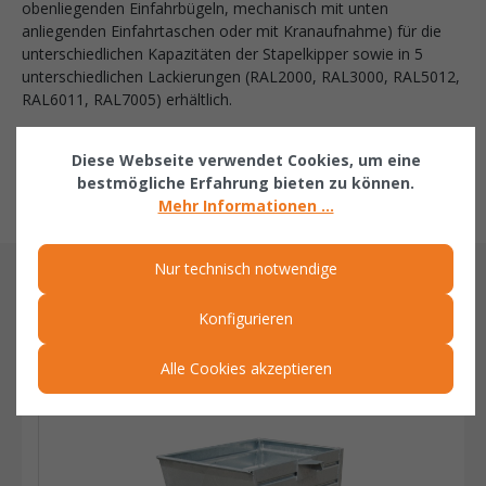
obenliegenden Einfahrbügeln, mechanisch mit unten
anliegenden Einfahrtaschen oder mit Kranaufnahme) für die
unterschiedlichen Kapazitäten der Stapelkipper sowie in 5
unterschiedlichen Lackierungen (RAL2000, RAL3000, RAL5012,
RAL6011, RAL7005) erhältlich.
Folgendes Zubehör kann gegen Mehrpreis dazu bestellt
Diese Webseite verwendet Cookies, um eine
werden:
bestmögliche Erfahrung bieten zu können.
- Traversenständer
Mehr Informationen ...
Nur technisch notwendige
ÄHNLICHE ARTIKEL
Konfigurieren
Related products
Alle Cookies akzeptieren