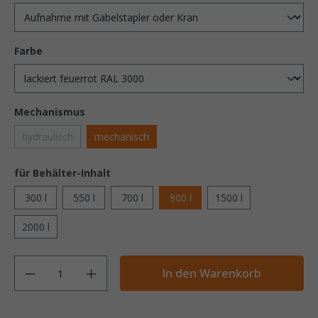
Farbe
Mechanismus
hydraulisch
mechanisch
für Behälter-Inhalt
300 l
550 l
700 l
900 l
1500 l
2000 l
Anzahl
In den Warenkorb