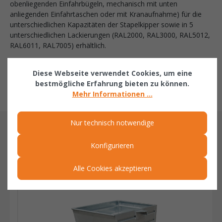
obenliegenden Einfahrbügeln, mechanisch mit unten
anliegenden Einfahrtaschen oder mit Kranaufnahme) für die
unterschiedlichen Kapazitäten der Stapelkipper sowie in 5
unterschiedlichen Lackierungen (RAL2000, RAL3000, RAL5012,
RAL6011, RAL7005) erhältlich.
Folgendes Zubehör kann gegen Mehrpreis dazu bestellt
Diese Webseite verwendet Cookies, um eine
werden:
bestmögliche Erfahrung bieten zu können.
- Traversenständer
Mehr Informationen ...
Nur technisch notwendige
ÄHNLICHE ARTIKEL
Konfigurieren
Related products
Alle Cookies akzeptieren