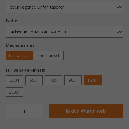
Farbe
Mechanismus
hydraulisch
mechanisch
für Behälter-Inhalt
300 l
550 l
700 l
900 l
1500 l
2000 l
Anzahl
In den Warenkorb