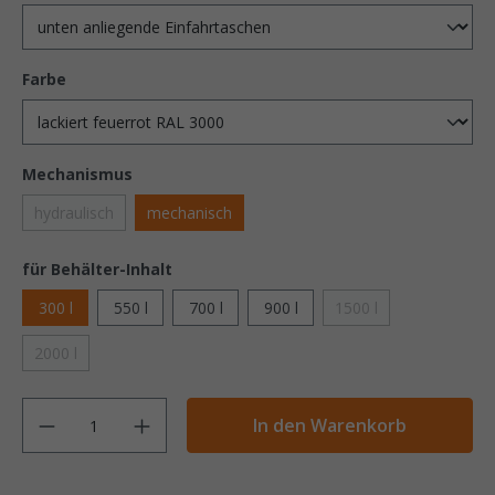
Farbe
Mechanismus
hydraulisch
mechanisch
für Behälter-Inhalt
300 l
550 l
700 l
900 l
1500 l
2000 l
Anzahl
In den Warenkorb