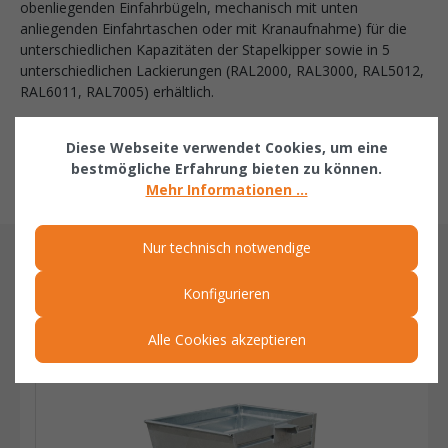
obenliegenden Einfahrbügeln, mechanisch mit unten
anliegenden Einfahrtaschen oder mit Kranaufnahme) für die
unterschiedlichen Kapazitäten der Stapelkipper sowie in 5
unterschiedlichen Lackierungen (RAL2000, RAL3000, RAL5012,
RAL6011, RAL7005) erhältlich.
Folgendes Zubehör kann gegen Mehrpreis dazu bestellt
Diese Webseite verwendet Cookies, um eine
werden:
bestmögliche Erfahrung bieten zu können.
- Traversenständer
Mehr Informationen ...
Nur technisch notwendige
ÄHNLICHE ARTIKEL
Konfigurieren
Related products
Alle Cookies akzeptieren