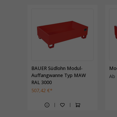
mit
BAUER Südlohn Modul-
Mod
Auffangwanne Typ MAW
Ab
RAL 3000
507,42 €*