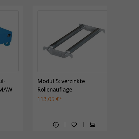
l-
Modul 5: verzinkte
Mod
 MAW
Rollenauflage
70
113,05 €*
136