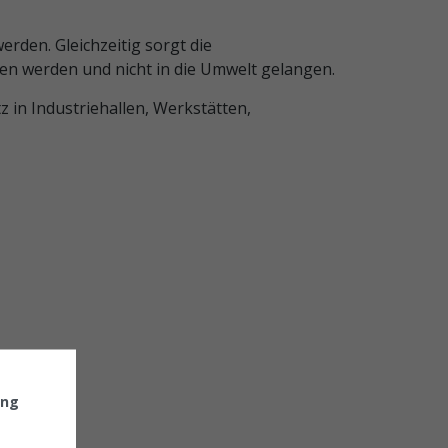
den. Gleichzeitig sorgt die
en werden und nicht in die Umwelt gelangen.
 in Industriehallen, Werkstätten,
ung