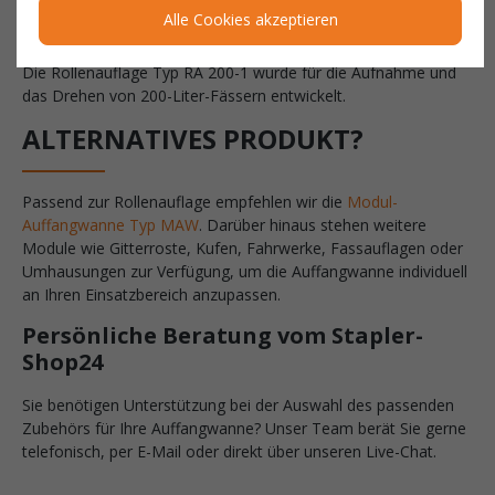
MAW nachgerüstet werden.
Alle Cookies akzeptieren
Für welche Fassgrößen eignet sich die Rollenauflage?
Die Rollenauflage Typ RA 200-1 wurde für die Aufnahme und
das Drehen von 200-Liter-Fässern entwickelt.
ALTERNATIVES PRODUKT?
Passend zur Rollenauflage empfehlen wir die
Modul-
Auffangwanne Typ MAW
. Darüber hinaus stehen weitere
Module wie Gitterroste, Kufen, Fahrwerke, Fassauflagen oder
Umhausungen zur Verfügung, um die Auffangwanne individuell
an Ihren Einsatzbereich anzupassen.
Persönliche Beratung vom Stapler-
Shop24
Sie benötigen Unterstützung bei der Auswahl des passenden
Zubehörs für Ihre Auffangwanne? Unser Team berät Sie gerne
telefonisch, per E-Mail oder direkt über unseren Live-Chat.