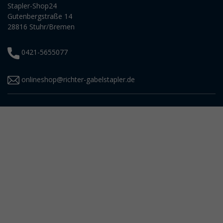
Stapler-Shop24
Gutenbergstraße 14
28816 Stuhr/Bremen
0421-5655077
onlineshop@richter-gabelstapler.de