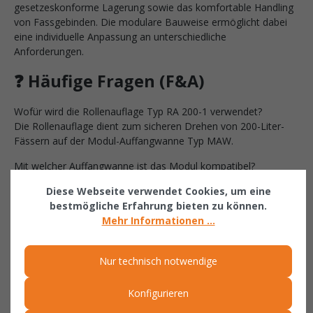
gesetzeskonforme Lagerung sowie das komfortable Handling
von Fassgebinden. Die modulare Bauweise ermöglicht dabei
eine individuelle Anpassung an unterschiedliche
Anforderungen.
❓ Häufige Fragen (F&A)
Wofür wird die Rollenauflage Typ RA 200-1 verwendet?
Die Rollenauflage dient zum sicheren Drehen von 200-Liter-
Fässern auf der Modul-Auffangwanne Typ MAW.
Mit welcher Auffangwanne ist das Modul kompatibel?
Die Rollenauflage wurde speziell für die BAUER Südlohn
Diese Webseite verwendet Cookies, um eine
Modul-Auffangwanne Typ MAW entwickelt.
bestmögliche Erfahrung bieten zu können.
Mehr Informationen ...
Ist die Rollenauflage korrosionsgeschützt?
Ja, die Ausführung ist vollständig verzinkt und dadurch
dauerhaft gegen Korrosion geschützt.
Nur technisch notwendige
Kann die Rollenauflage nachträglich montiert werden?
Ja, die Rollenauflage ist als Zubehörmodul konzipiert und kann
Konfigurieren
jederzeit auf einer vorhandenen Modul-Auffangwanne Typ