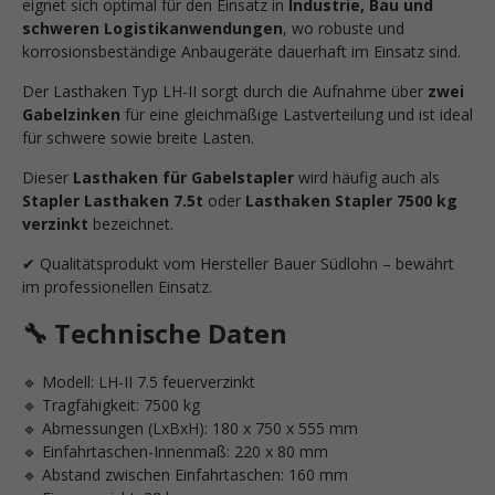
eignet sich optimal für den Einsatz in
Industrie, Bau und
schweren Logistikanwendungen
, wo robuste und
korrosionsbeständige Anbaugeräte dauerhaft im Einsatz sind.
Der Lasthaken Typ LH-II sorgt durch die Aufnahme über
zwei
Gabelzinken
für eine gleichmäßige Lastverteilung und ist ideal
für schwere sowie breite Lasten.
Dieser
Lasthaken für Gabelstapler
wird häufig auch als
Stapler Lasthaken 7.5t
oder
Lasthaken Stapler 7500 kg
verzinkt
bezeichnet.
✔ Qualitätsprodukt vom Hersteller Bauer Südlohn – bewährt
im professionellen Einsatz.
🔧 Technische Daten
🔹 Modell: LH-II 7.5 feuerverzinkt
🔹 Tragfähigkeit: 7500 kg
🔹 Abmessungen (LxBxH): 180 x 750 x 555 mm
🔹 Einfahrtaschen-Innenmaß: 220 x 80 mm
🔹 Abstand zwischen Einfahrtaschen: 160 mm